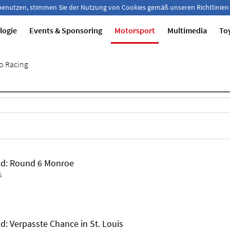
 benutzen, stimmen Sie der Nutzung von Cookies gemäß unseren Richtlinien
logie
Events & Sponsoring
Motorsport
Multimedia
To
o Racing
nd: Round 6 Monroe
s
: Verpasste Chance in St. Louis