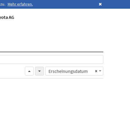
 zu.
Mehr erfahren.
yota AG
Erscheinungsdatum
×