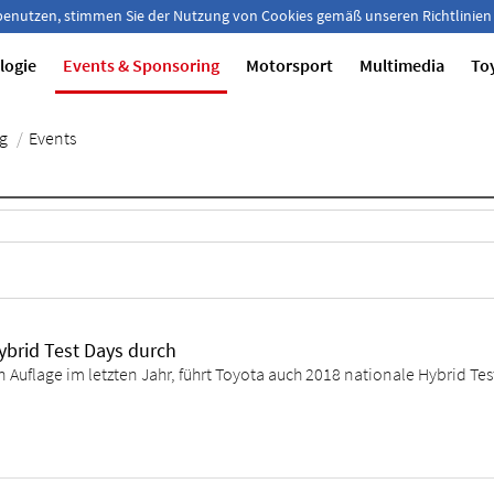
 benutzen, stimmen Sie der Nutzung von Cookies gemäß unseren Richtlinien
logie
Events & Sponsoring
Motorsport
Multimedia
To
g
/
Events
ybrid Test Days durch
n Auflage im letzten Jahr, führt Toyota auch 2018 nationale Hybrid Tes