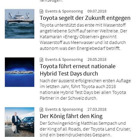
Events & Sponsoring
09.07.2018
Toyota segelt der Zukunft entgegen
Toyota unterstützt das erste mit Wasserstoff
angetriebene Schiff auf seiner Weltreise. Der
Katamaran «Energy Observer» gewinnt
Wasserstoff aus Meerwasser und ist dadurch
autonom was den Energiebedarf betrifft.
Events & Sponsoring
29.05.2018
Toyota führt erneut nationale
Hybrid Test Days durch
Nach der äusserst erfolgreichen ersten Auflage
im letzten Jahr, führt Toyota auch 2018
nationale Hybrid Test Days bei allen Toyota
Partner in der Schweiz durch.
Events & Sponsoring
27.03.2018
Der König fährt den King
Der Schwingerkönig Matthias Sempach und
der King of all Roads, der Toyota Land Cruiser,
sind ein beeindruckendes Gespann.