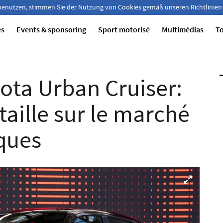
 benutzen, stimmen Sie der Nutzung von Cookies gemäß unseren Richtlinien
es
Events & sponsoring
Sport motorisé
Multimédias
T
ota Urban Cruiser:
taille sur le marché
ques