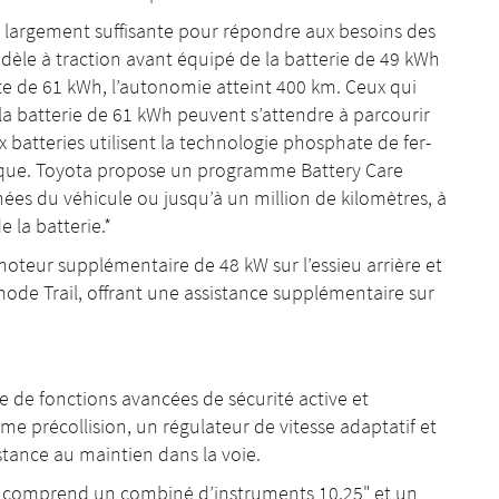
e largement suffisante pour répondre aux besoins des
odèle à traction avant équipé de la batterie de 49 kWh
nte de 61 kWh, l’autonomie atteint 400 km. Ceux qui
 la batterie de 61 kWh peuvent s’attendre à parcourir
batteries utilisent la technologie phosphate de fer-
omique. Toyota propose un programme Battery Care
nées du véhicule ou jusqu’à un million de kilomètres, à
 la batterie.*
moteur supplémentaire de 48 kW sur l’essieu arrière et
mode Trail, offrant une assistance supplémentaire sur
e de fonctions avancées de sécurité active et
e précollision, un régulateur de vitesse adaptatif et
tance au maintien dans la voie.
e comprend un combiné d’instruments 10,25" et un