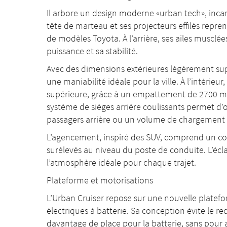
Il arbore un design moderne «urban tech», incar
tête de marteau et ses projecteurs effilés repre
de modèles Toyota. À l’arrière, ses ailes muscl
puissance et sa stabilité.
Avec des dimensions extérieures légèrement supér
une maniabilité idéale pour la ville. À l’intérie
supérieure, grâce à un empattement de 2700 mm
système de sièges arrière coulissants permet d’
passagers arrière ou un volume de chargement 
L’agencement, inspiré des SUV, comprend un com
surélevés au niveau du poste de conduite. L’écl
l’atmosphère idéale pour chaque trajet.
Plateforme et motorisations
L’Urban Cruiser repose sur une nouvelle platefo
électriques à batterie. Sa conception évite le rec
davantage de place pour la batterie, sans pour au