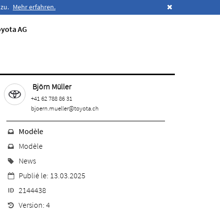
 zu.
Mehr erfahren.
oyota AG
Björn Müller
+41 62 788 86 31
bjoern.mueller@toyota.ch
Modèle
Modèle
News
Publié le: 13.03.2025
2144438
ID
Version: 4